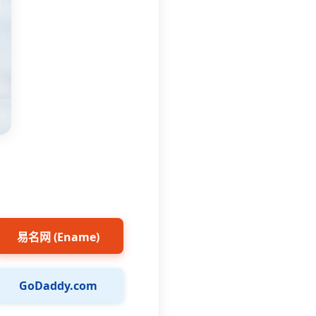
易名网 (Ename)
GoDaddy.com